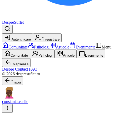
DespreSuflet
Autentificare
Înregistrare
Comunitate
Psihologi
Articole
Evenimente
Menu
Comunitate
Psihologi
Articole
Evenimente
Colapsează
Despre
Contact
FAQ
© 2026 despresuflet.ro
Înapoi
constanta.vasile