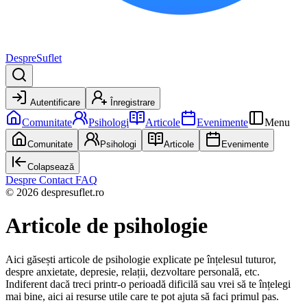
DespreSuflet
Autentificare
Înregistrare
Comunitate
Psihologi
Articole
Evenimente
Menu
Comunitate
Psihologi
Articole
Evenimente
Colapsează
Despre
Contact
FAQ
© 2026 despresuflet.ro
Articole de psihologie
Aici găsești articole de psihologie explicate pe înțelesul tuturor,
despre anxietate, depresie, relații, dezvoltare personală, etc.
Indiferent dacă treci printr-o perioadă dificilă sau vrei să te înțelegi
mai bine, aici ai resurse utile care te pot ajuta să faci primul pas.