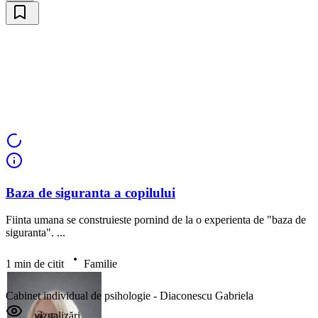
Baza de siguranta a copilului
Vezi psihologi disponibili
Fiinta umana se construieste pornind de la o experienta de "baza de
siguranta". ...
1 min de citit
Familie
Cabinet individual de psihologie - Diaconescu Gabriela
vizualizări