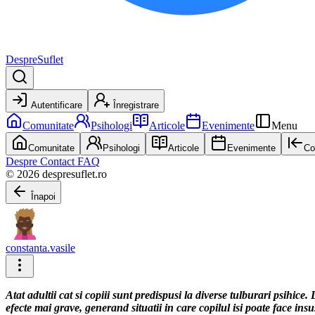
DespreSuflet
Autentificare
Înregistrare
Comunitate
Psihologi
Articole
Evenimente
Menu
Comunitate
Psihologi
Articole
Evenimente
Co
Despre
Contact
FAQ
© 2026 despresuflet.ro
Înapoi
constanta.vasile
Atat adultii cat si copiii sunt predispusi la diverse tulburari psihice.
efecte mai grave, generand situatii in care copilul isi poate face insu