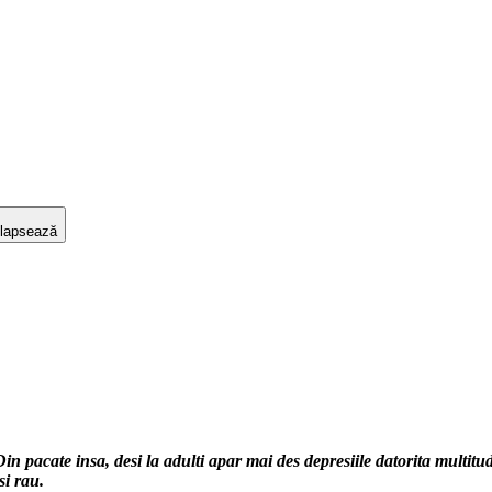
lapsează
 Din pacate insa, desi la adulti apar mai des depresiile datorita multitud
si rau.