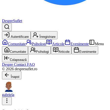
DespreSuflet
Autentificare
Înregistrare
Comunitate
Psihologi
Articole
Evenimente
Menu
Comunitate
Psihologi
Articole
Evenimente
Colapsează
Despre
Contact
FAQ
© 2026 despresuflet.ro
Înapoi
gabriela