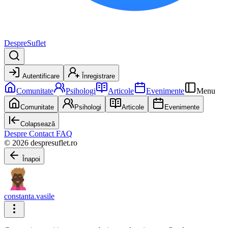
DespreSuflet
Autentificare
Înregistrare
Comunitate
Psihologi
Articole
Evenimente
Menu
Comunitate
Psihologi
Articole
Evenimente
Colapsează
Despre
Contact
FAQ
© 2026 despresuflet.ro
Înapoi
constanta.vasile