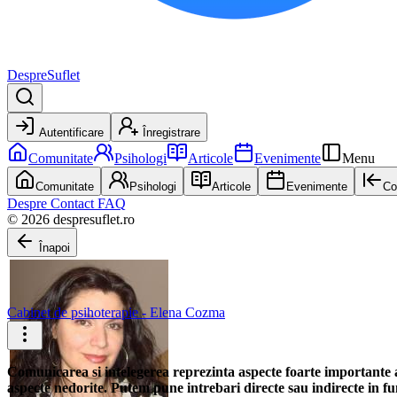
DespreSuflet
Autentificare
Înregistrare
Comunitate
Psihologi
Articole
Evenimente
Menu
Comunitate
Psihologi
Articole
Evenimente
Co
Despre
Contact
FAQ
© 2026 despresuflet.ro
Înapoi
Cabinet de psihoterapie - Elena Cozma
Comunicarea si intelegerea reprezinta aspecte foarte importante al
aspecte nedorite. Putem pune intrebari directe sau indirecte in fu