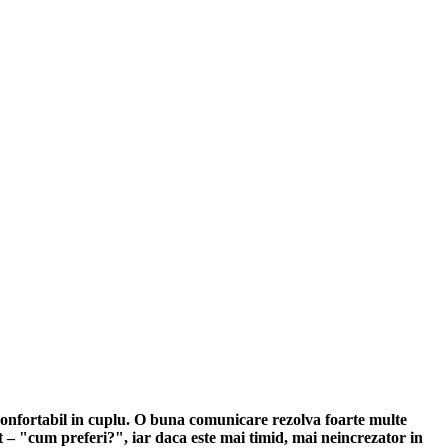
a confortabil in cuplu. O buna comunicare rezolva foarte multe
t – "cum preferi?", iar daca este mai timid, mai neincrezator in