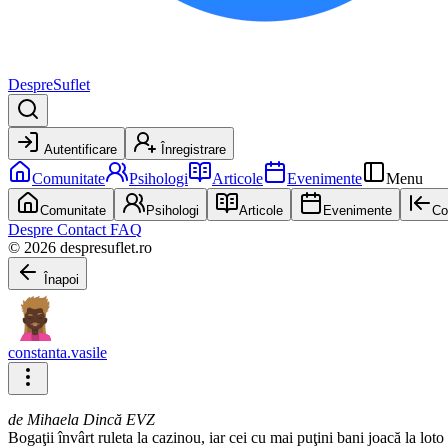
DespreSuflet
Autentificare
Înregistrare
Comunitate
Psihologi
Articole
Evenimente
Menu
Comunitate
Psihologi
Articole
Evenimente
Co
Despre
Contact
FAQ
© 2026 despresuflet.ro
Înapoi
constanta.vasile
de Mihaela Dincă EVZ
Bogaţii învârt ruleta la cazinou, iar cei cu mai puţini bani joacă la loto