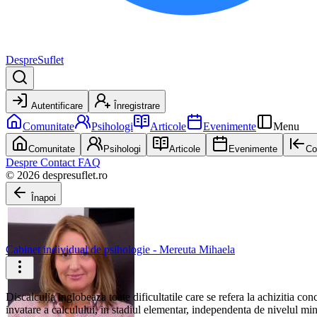
DespreSuflet
Autentificare
Înregistrare
Comunitate
Psihologi
Articole
Evenimente
Menu
Comunitate
Psihologi
Articole
Evenimente
Co
Despre
Contact
FAQ
© 2026 despresuflet.ro
Înapoi
Cabinet individual de psihologie - Mereuta Mihaela
Discalculia inglobeaza toate dificultatile care se refera la achizitia 
invatare a calculului, in stadiul elementar, independenta de nivelul min