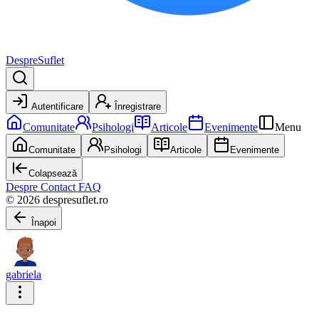
DespreSuflet
Autentificare
Înregistrare
Comunitate
Psihologi
Articole
Evenimente
Menu
Comunitate
Psihologi
Articole
Evenimente
Colapsează
Despre
Contact
FAQ
© 2026 despresuflet.ro
Înapoi
gabriela