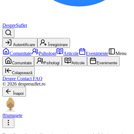
DespreSuflet
Autentificare
Înregistrare
Comunitate
Psihologi
Articole
Evenimente
Menu
Comunitate
Psihologi
Articole
Evenimente
Colapsează
Despre
Contact
FAQ
© 2026 despresuflet.ro
Înapoi
ffrumusete