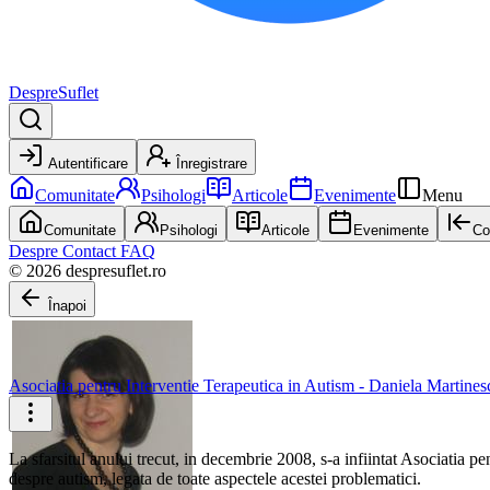
DespreSuflet
Autentificare
Înregistrare
Comunitate
Psihologi
Articole
Evenimente
Menu
Comunitate
Psihologi
Articole
Evenimente
Co
Despre
Contact
FAQ
© 2026 despresuflet.ro
Înapoi
Asociatia pentru Interventie Terapeutica in Autism - Daniela Martines
La sfarsitul anului trecut, in decembrie 2008, s-a infiintat Asociatia pe
despre autism, legata de toate aspectele acestei problematici.