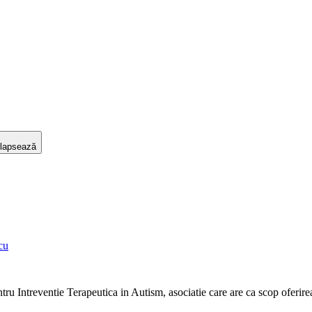
lapsează
cu
ntru Intreventie Terapeutica in Autism, asociatie care are ca scop oferire