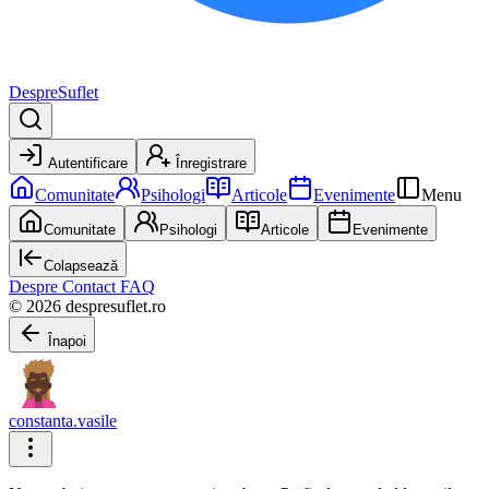
DespreSuflet
Autentificare
Înregistrare
Comunitate
Psihologi
Articole
Evenimente
Menu
Comunitate
Psihologi
Articole
Evenimente
Colapsează
Despre
Contact
FAQ
© 2026 despresuflet.ro
Înapoi
constanta.vasile