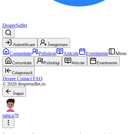
DespreSuflet
Autentificare
Înregistrare
Comunitate
Psihologi
Articole
Evenimente
Menu
Comunitate
Psihologi
Articole
Evenimente
Colapsează
Despre
Contact
FAQ
© 2026 despresuflet.ro
Înapoi
raluca79