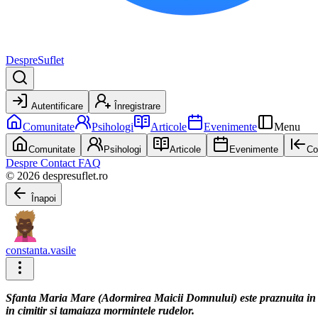
DespreSuflet
Autentificare
Înregistrare
Comunitate
Psihologi
Articole
Evenimente
Menu
Comunitate
Psihologi
Articole
Evenimente
Co
Despre
Contact
FAQ
© 2026 despresuflet.ro
Înapoi
constanta.vasile
Sfanta Maria Mare (Adormirea Maicii Domnului) este praznuita in fiec
in cimitir si tamaiaza mormintele rudelor.