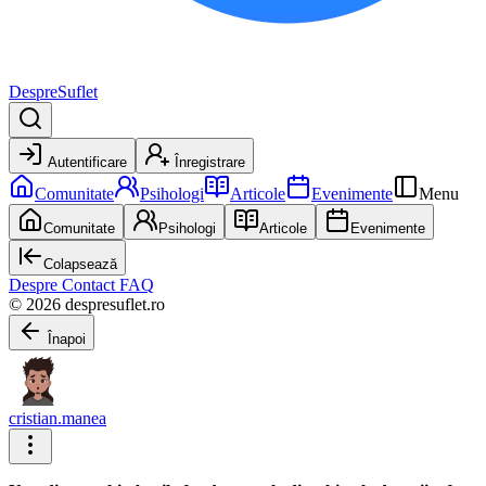
DespreSuflet
Autentificare
Înregistrare
Comunitate
Psihologi
Articole
Evenimente
Menu
Comunitate
Psihologi
Articole
Evenimente
Colapsează
Despre
Contact
FAQ
© 2026 despresuflet.ro
Înapoi
cristian.manea