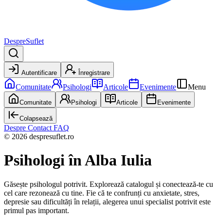
DespreSuflet
Autentificare
Înregistrare
Comunitate
Psihologi
Articole
Evenimente
Menu
Comunitate
Psihologi
Articole
Evenimente
Colapsează
Despre
Contact
FAQ
© 2026 despresuflet.ro
Psihologi
în Alba Iulia
Găsește psihologul potrivit. Explorează catalogul și conectează-te cu
cel care rezonează cu tine. Fie că te confrunți cu anxietate, stres,
depresie sau dificultăți în relații, alegerea unui specialist potrivit este
primul pas important.