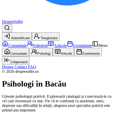
DespreSuflet
Autentificare
Înregistrare
Comunitate
Psihologi
Articole
Evenimente
Menu
Comunitate
Psihologi
Articole
Evenimente
Colapsează
Despre
Contact
FAQ
© 2026 despresuflet.ro
Psihologi
în Bacău
Găsește psihologul potrivit. Explorează catalogul și conectează-te cu
cel care rezonează cu tine. Fie că te confrunți cu anxietate, stres,
depresie sau dificultăți în relații, alegerea unui specialist potrivit este
primul pas important.