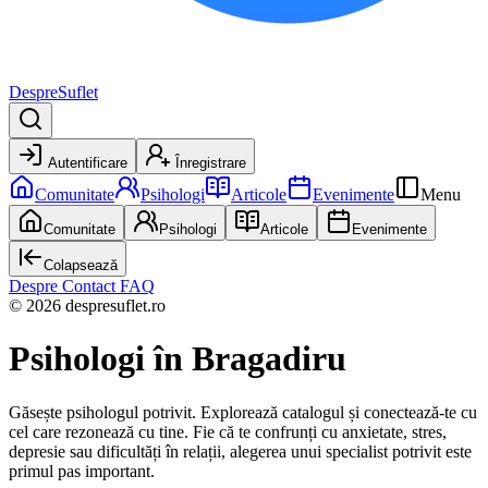
DespreSuflet
Autentificare
Înregistrare
Comunitate
Psihologi
Articole
Evenimente
Menu
Comunitate
Psihologi
Articole
Evenimente
Colapsează
Despre
Contact
FAQ
© 2026 despresuflet.ro
Psihologi
în Bragadiru
Găsește psihologul potrivit. Explorează catalogul și conectează-te cu
cel care rezonează cu tine. Fie că te confrunți cu anxietate, stres,
depresie sau dificultăți în relații, alegerea unui specialist potrivit este
primul pas important.