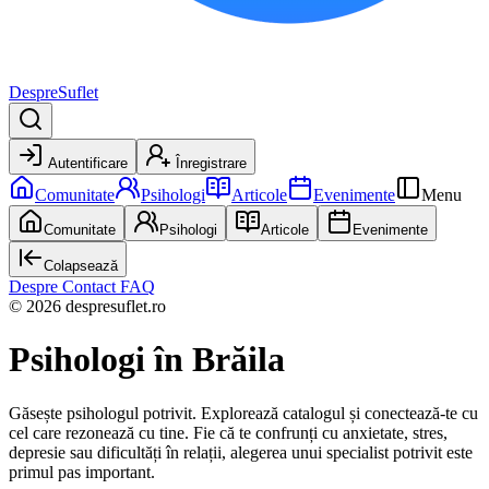
DespreSuflet
Autentificare
Înregistrare
Comunitate
Psihologi
Articole
Evenimente
Menu
Comunitate
Psihologi
Articole
Evenimente
Colapsează
Despre
Contact
FAQ
© 2026 despresuflet.ro
Psihologi
în Brăila
Găsește psihologul potrivit. Explorează catalogul și conectează-te cu
cel care rezonează cu tine. Fie că te confrunți cu anxietate, stres,
depresie sau dificultăți în relații, alegerea unui specialist potrivit este
primul pas important.