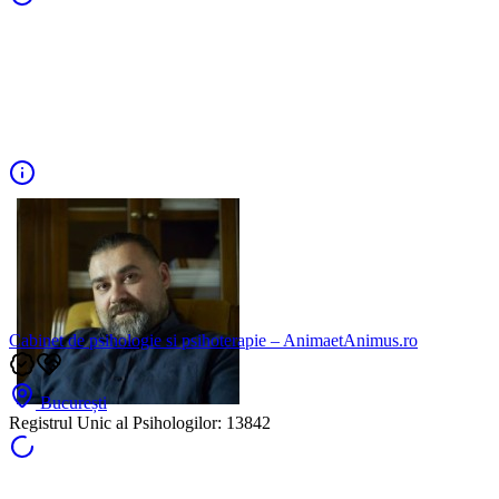
Cabinet de psihologie si psihoterapie – AnimaetAnimus.ro
București
Registrul Unic al Psihologilor:
13842