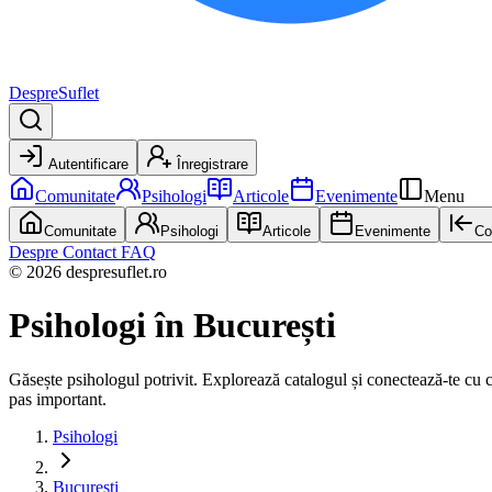
DespreSuflet
Autentificare
Înregistrare
Comunitate
Psihologi
Articole
Evenimente
Menu
Comunitate
Psihologi
Articole
Evenimente
Co
Despre
Contact
FAQ
© 2026 despresuflet.ro
Psihologi
în București
Găsește psihologul potrivit. Explorează catalogul și conectează-te cu cel 
pas important.
Psihologi
București