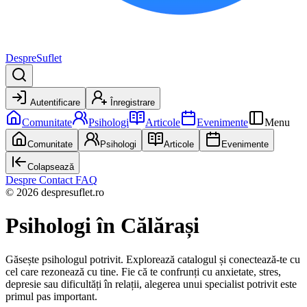
DespreSuflet
Autentificare
Înregistrare
Comunitate
Psihologi
Articole
Evenimente
Menu
Comunitate
Psihologi
Articole
Evenimente
Colapsează
Despre
Contact
FAQ
© 2026 despresuflet.ro
Psihologi
în Călărași
Găsește psihologul potrivit. Explorează catalogul și conectează-te cu
cel care rezonează cu tine. Fie că te confrunți cu anxietate, stres,
depresie sau dificultăți în relații, alegerea unui specialist potrivit este
primul pas important.