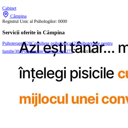
Cabinet
Câmpina
Registrul Unic al Psihologilor:
0000
Servicii oferite în Câmpina
Psihoterapie
528
Consiliere psihologica
423
Psihoterapie pentru
familie
301
Psihoterapie pentru copii
273
vezi tot