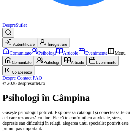
DespreSuflet
Autentificare
Înregistrare
Comunitate
Psihologi
Articole
Evenimente
Menu
Comunitate
Psihologi
Articole
Evenimente
Colapsează
Despre
Contact
FAQ
© 2026 despresuflet.ro
Psihologi
în Câmpina
Găsește psihologul potrivit. Explorează catalogul și conectează-te cu
cel care rezonează cu tine. Fie că te confrunți cu anxietate, stres,
depresie sau dificultăți în relații, alegerea unui specialist potrivit este
primul pas important.