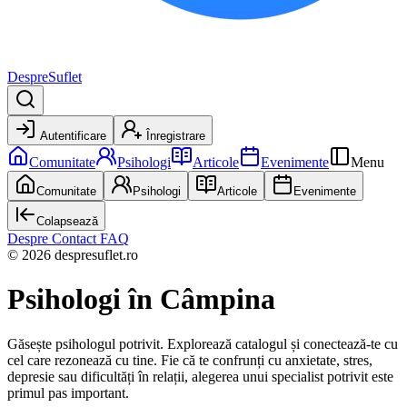
DespreSuflet
Autentificare
Înregistrare
Comunitate
Psihologi
Articole
Evenimente
Menu
Comunitate
Psihologi
Articole
Evenimente
Colapsează
Despre
Contact
FAQ
© 2026 despresuflet.ro
Psihologi
în Câmpina
Găsește psihologul potrivit. Explorează catalogul și conectează-te cu
cel care rezonează cu tine. Fie că te confrunți cu anxietate, stres,
depresie sau dificultăți în relații, alegerea unui specialist potrivit este
primul pas important.