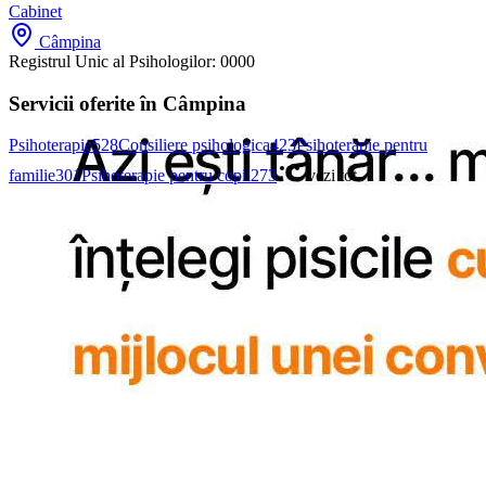
Cabinet
Câmpina
Registrul Unic al Psihologilor:
0000
Servicii oferite în Câmpina
Psihoterapie
528
Consiliere psihologica
423
Psihoterapie pentru
familie
301
Psihoterapie pentru copii
273
vezi tot