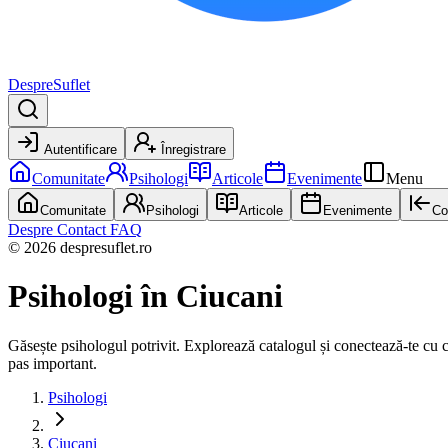
DespreSuflet
Autentificare
Înregistrare
Comunitate
Psihologi
Articole
Evenimente
Menu
Comunitate
Psihologi
Articole
Evenimente
Co
Despre
Contact
FAQ
© 2026 despresuflet.ro
Psihologi
în Ciucani
Găsește psihologul potrivit. Explorează catalogul și conectează-te cu cel 
pas important.
Psihologi
Ciucani