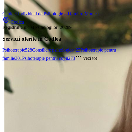
Cabinet Individual de Psihologie – Dumitru Monica
Codlea
Registrul Unic al Psihologilor:
26289
Servicii oferite în Codlea
Psihoterapie
528
Consiliere psihologica
423
Psihoterapie pentru
familie
301
Psihoterapie pentru copii
273
vezi tot