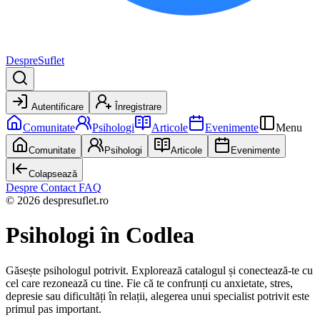
DespreSuflet
Autentificare
Înregistrare
Comunitate
Psihologi
Articole
Evenimente
Menu
Comunitate
Psihologi
Articole
Evenimente
Colapsează
Despre
Contact
FAQ
© 2026 despresuflet.ro
Psihologi
în Codlea
Găsește psihologul potrivit. Explorează catalogul și conectează-te cu
cel care rezonează cu tine. Fie că te confrunți cu anxietate, stres,
depresie sau dificultăți în relații, alegerea unui specialist potrivit este
primul pas important.