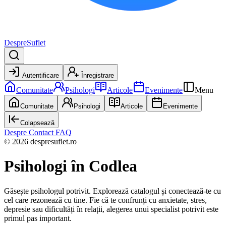
DespreSuflet
Autentificare
Înregistrare
Comunitate
Psihologi
Articole
Evenimente
Menu
Comunitate
Psihologi
Articole
Evenimente
Colapsează
Despre
Contact
FAQ
© 2026 despresuflet.ro
Psihologi
în Codlea
Găsește psihologul potrivit. Explorează catalogul și conectează-te cu
cel care rezonează cu tine. Fie că te confrunți cu anxietate, stres,
depresie sau dificultăți în relații, alegerea unui specialist potrivit este
primul pas important.