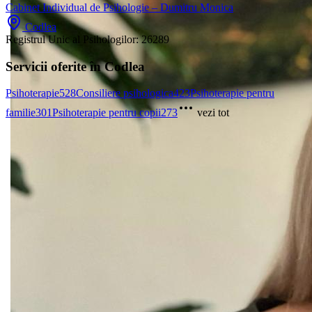
Cabinet Individual de Psihologie – Dumitru Monica
Codlea
Registrul Unic al Psihologilor:
26289
Servicii oferite în Codlea
Psihoterapie
528
Consiliere psihologica
423
Psihoterapie pentru
familie
301
Psihoterapie pentru copii
273
vezi tot