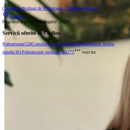
Cabinet Individual de Psihologie – Dumitru Monica
Codlea
Registrul Unic al Psihologilor:
26289
Servicii oferite în Codlea
Psihoterapie
528
Consiliere psihologica
423
Psihoterapie pentru
familie
301
Psihoterapie pentru copii
273
vezi tot