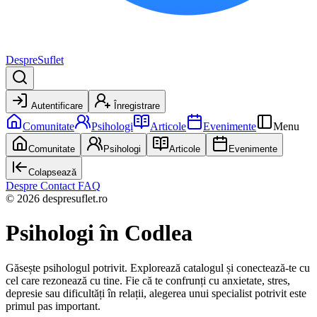
DespreSuflet
Autentificare
Înregistrare
Comunitate
Psihologi
Articole
Evenimente
Menu
Comunitate
Psihologi
Articole
Evenimente
Colapsează
Despre
Contact
FAQ
© 2026 despresuflet.ro
Psihologi
în Codlea
Găsește psihologul potrivit. Explorează catalogul și conectează-te cu
cel care rezonează cu tine. Fie că te confrunți cu anxietate, stres,
depresie sau dificultăți în relații, alegerea unui specialist potrivit este
primul pas important.