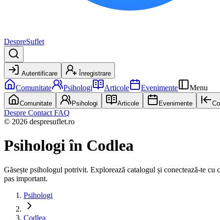
DespreSuflet
Autentificare
Înregistrare
Comunitate
Psihologi
Articole
Evenimente
Menu
Comunitate
Psihologi
Articole
Evenimente
Co
Despre
Contact
FAQ
© 2026 despresuflet.ro
Psihologi
în Codlea
Găsește psihologul potrivit. Explorează catalogul și conectează-te cu cel 
pas important.
Psihologi
Codlea