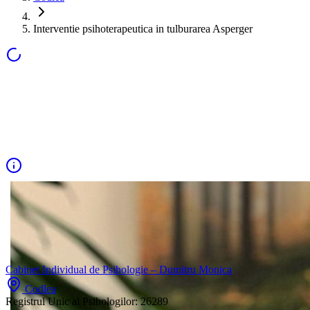
Interventie psihoterapeutica in tulburarea Asperger
Cabinet Individual de Psihologie – Dumitru Monica
Codlea
Registrul Unic al Psihologilor:
26289