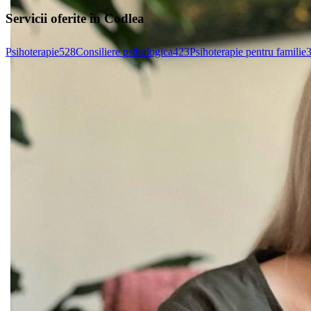
Servicii oferite în Codlea
Psihoterapie
528
Consiliere psihologica
423
Psihoterapie pentru familie