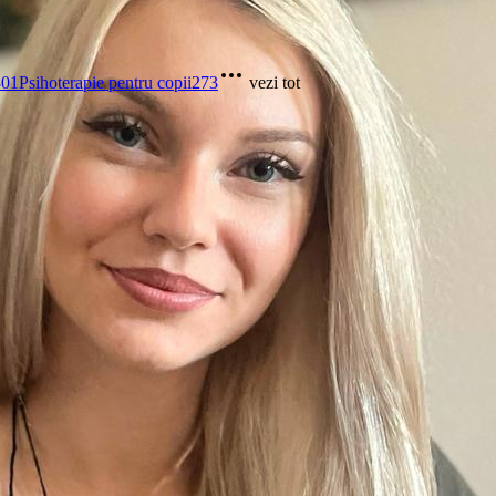
301
Psihoterapie pentru copii
273
vezi tot