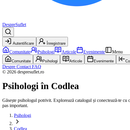
DespreSuflet
Autentificare
Înregistrare
Comunitate
Psihologi
Articole
Evenimente
Menu
Comunitate
Psihologi
Articole
Evenimente
Co
Despre
Contact
FAQ
© 2026 despresuflet.ro
Psihologi
în Codlea
Găsește psihologul potrivit. Explorează catalogul și conectează-te cu cel 
pas important.
Psihologi
Codlea