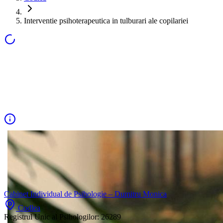
Interventie psihoterapeutica in tulburari ale copilariei
Cabinet Individual de Psihologie – Dumitru Monica
Codlea
Registrul Unic al Psihologilor:
26289