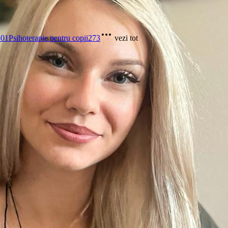
301
Psihoterapie pentru copii
273
vezi tot