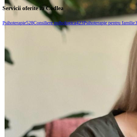
Servicii oferite în Codlea
Psihoterapie
528
Consiliere psihologica
423
Psihoterapie pentru familie