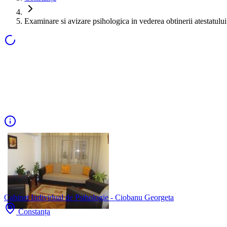
Examinare si avizare psihologica in vederea obtinerii atestatulu
Cabinet Individual de Psihologie - Ciobanu Georgeta
Constanța