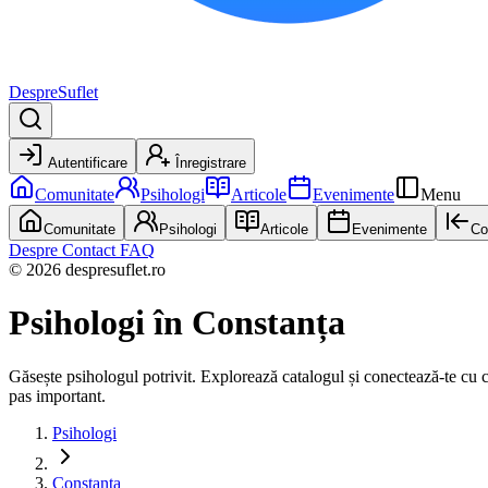
DespreSuflet
Autentificare
Înregistrare
Comunitate
Psihologi
Articole
Evenimente
Menu
Comunitate
Psihologi
Articole
Evenimente
Co
Despre
Contact
FAQ
© 2026 despresuflet.ro
Psihologi
în Constanța
Găsește psihologul potrivit. Explorează catalogul și conectează-te cu cel 
pas important.
Psihologi
Constanța