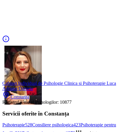
Cabinet Individual de Psihologie Clinica si Psihoterapie Luca
Adriana Daniela
Constanța
Registrul Unic al Psihologilor:
10877
Servicii oferite în Constanța
Psihoterapie
528
Consiliere psihologica
423
Psihoterapie pentru