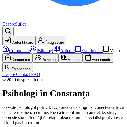
DespreSuflet
Autentificare
Înregistrare
Comunitate
Psihologi
Articole
Evenimente
Menu
Comunitate
Psihologi
Articole
Evenimente
Colapsează
Despre
Contact
FAQ
© 2026 despresuflet.ro
Psihologi
în Constanța
Găsește psihologul potrivit. Explorează catalogul și conectează-te cu
cel care rezonează cu tine. Fie că te confrunți cu anxietate, stres,
depresie sau dificultăți în relații, alegerea unui specialist potrivit este
primul pas important.