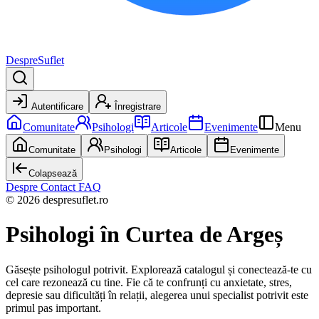
DespreSuflet
Autentificare
Înregistrare
Comunitate
Psihologi
Articole
Evenimente
Menu
Comunitate
Psihologi
Articole
Evenimente
Colapsează
Despre
Contact
FAQ
© 2026 despresuflet.ro
Psihologi
în Curtea de Argeș
Găsește psihologul potrivit. Explorează catalogul și conectează-te cu
cel care rezonează cu tine. Fie că te confrunți cu anxietate, stres,
depresie sau dificultăți în relații, alegerea unui specialist potrivit este
primul pas important.