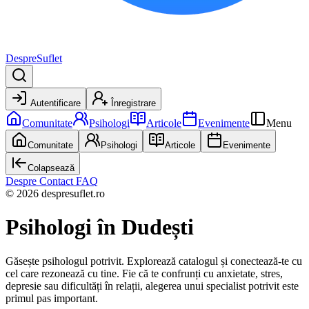
DespreSuflet
Autentificare
Înregistrare
Comunitate
Psihologi
Articole
Evenimente
Menu
Comunitate
Psihologi
Articole
Evenimente
Colapsează
Despre
Contact
FAQ
© 2026 despresuflet.ro
Psihologi
în Dudești
Găsește psihologul potrivit. Explorează catalogul și conectează-te cu
cel care rezonează cu tine. Fie că te confrunți cu anxietate, stres,
depresie sau dificultăți în relații, alegerea unui specialist potrivit este
primul pas important.