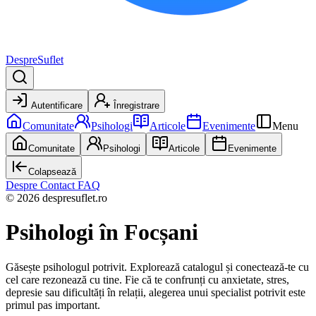
DespreSuflet
Autentificare
Înregistrare
Comunitate
Psihologi
Articole
Evenimente
Menu
Comunitate
Psihologi
Articole
Evenimente
Colapsează
Despre
Contact
FAQ
© 2026 despresuflet.ro
Psihologi
în Focșani
Găsește psihologul potrivit. Explorează catalogul și conectează-te cu
cel care rezonează cu tine. Fie că te confrunți cu anxietate, stres,
depresie sau dificultăți în relații, alegerea unui specialist potrivit este
primul pas important.