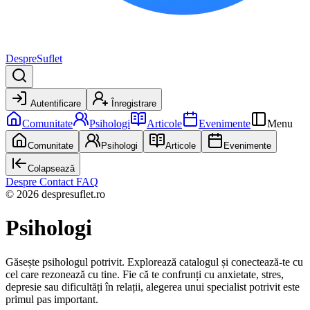
DespreSuflet
Autentificare
Înregistrare
Comunitate
Psihologi
Articole
Evenimente
Menu
Comunitate
Psihologi
Articole
Evenimente
Colapsează
Despre
Contact
FAQ
© 2026 despresuflet.ro
Psihologi
Găsește psihologul potrivit. Explorează catalogul și conectează-te cu
cel care rezonează cu tine. Fie că te confrunți cu anxietate, stres,
depresie sau dificultăți în relații, alegerea unui specialist potrivit este
primul pas important.