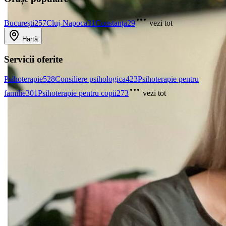
București
257
Cluj-Napoca
31
Constanța
29
vezi tot
Hartă
Servicii oferite
Psihoterapie
528
Consiliere psihologica
423
Psihoterapie pentru
familie
301
Psihoterapie pentru copii
273
vezi tot