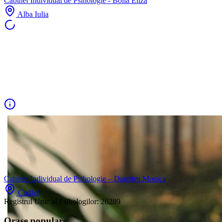
Cabinet Individual de Psihologie - Boila Eliza
Alba Iulia
Cabinet Individual de Psihologie – Dumitru Monica
Codlea
Registrul Unic al Psihologilor:
26289
Orașe populare