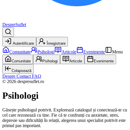
DespreSuflet
Autentificare
Înregistrare
Comunitate
Psihologi
Articole
Evenimente
Menu
Comunitate
Psihologi
Articole
Evenimente
Colapsează
Despre
Contact
FAQ
© 2026 despresuflet.ro
Psihologi
Găsește psihologul potrivit. Explorează catalogul și conectează-te cu
cel care rezonează cu tine. Fie că te confrunți cu anxietate, stres,
depresie sau dificultăți în relații, alegerea unui specialist potrivit este
primul pas important.