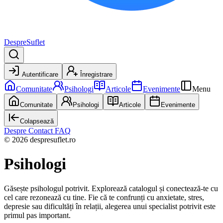
DespreSuflet
Autentificare
Înregistrare
Comunitate
Psihologi
Articole
Evenimente
Menu
Comunitate
Psihologi
Articole
Evenimente
Colapsează
Despre
Contact
FAQ
© 2026 despresuflet.ro
Psihologi
Găsește psihologul potrivit. Explorează catalogul și conectează-te cu
cel care rezonează cu tine. Fie că te confrunți cu anxietate, stres,
depresie sau dificultăți în relații, alegerea unui specialist potrivit este
primul pas important.