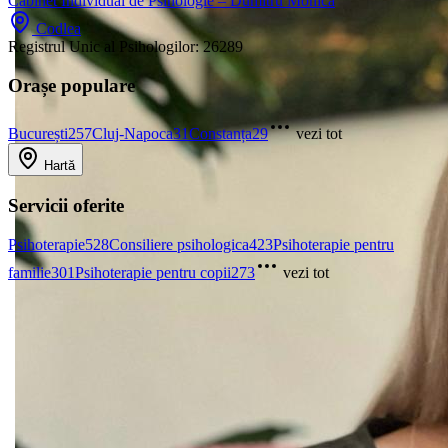
Cabinet Individual de Psihologie – Dumitru Monica
Codlea
Registrul Unic al Psihologilor:
26289
Orașe populare
București
257
Cluj-Napoca
31
Constanța
29
vezi tot
Hartă
Servicii oferite
Psihoterapie
528
Consiliere psihologica
423
Psihoterapie pentru
familie
301
Psihoterapie pentru copii
273
vezi tot