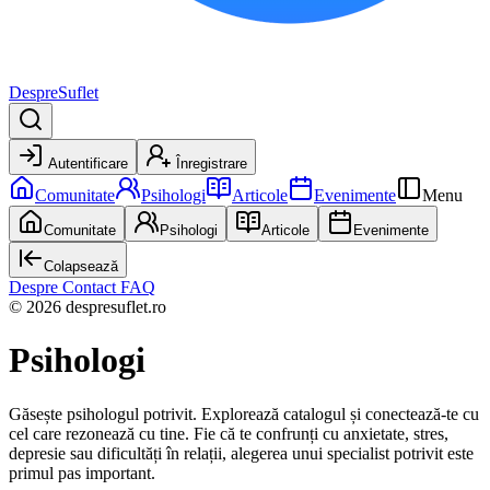
DespreSuflet
Autentificare
Înregistrare
Comunitate
Psihologi
Articole
Evenimente
Menu
Comunitate
Psihologi
Articole
Evenimente
Colapsează
Despre
Contact
FAQ
© 2026 despresuflet.ro
Psihologi
Găsește psihologul potrivit. Explorează catalogul și conectează-te cu
cel care rezonează cu tine. Fie că te confrunți cu anxietate, stres,
depresie sau dificultăți în relații, alegerea unui specialist potrivit este
primul pas important.