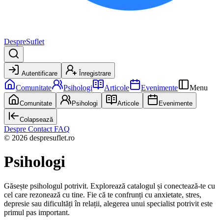
DespreSuflet
Autentificare
Înregistrare
Comunitate
Psihologi
Articole
Evenimente
Menu
Comunitate
Psihologi
Articole
Evenimente
Colapsează
Despre
Contact
FAQ
© 2026 despresuflet.ro
Psihologi
Găsește psihologul potrivit. Explorează catalogul și conectează-te cu
cel care rezonează cu tine. Fie că te confrunți cu anxietate, stres,
depresie sau dificultăți în relații, alegerea unui specialist potrivit este
primul pas important.