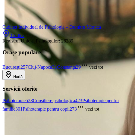
Cabinet Individual de Psihologie – Dumitru Monica
Codlea
Registrul Unic al Psihologilor:
26289
Orașe populare
București
257
Cluj-Napoca
31
Constanța
29
vezi tot
Hartă
Servicii oferite
Psihoterapie
528
Consiliere psihologica
423
Psihoterapie pentru
familie
301
Psihoterapie pentru copii
273
vezi tot