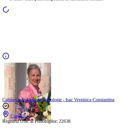
Cabinet individual de Psihologie - Isac Verginica Constantina
Cumpăna
Registrul Unic al Psihologilor:
22638