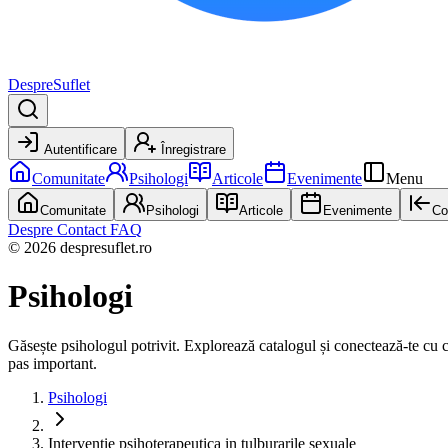
DespreSuflet
Autentificare
Înregistrare
Comunitate
Psihologi
Articole
Evenimente
Menu
Comunitate
Psihologi
Articole
Evenimente
Co
Despre
Contact
FAQ
© 2026 despresuflet.ro
Psihologi
Găsește psihologul potrivit. Explorează catalogul și conectează-te cu cel 
pas important.
Psihologi
Interventie psihoterapeutica in tulburarile sexuale