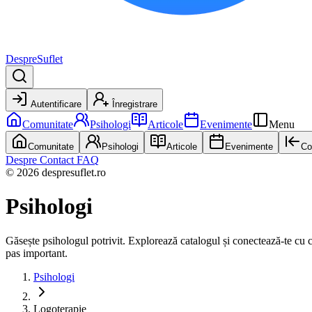
DespreSuflet
Autentificare
Înregistrare
Comunitate
Psihologi
Articole
Evenimente
Menu
Comunitate
Psihologi
Articole
Evenimente
Co
Despre
Contact
FAQ
© 2026 despresuflet.ro
Psihologi
Găsește psihologul potrivit. Explorează catalogul și conectează-te cu cel 
pas important.
Psihologi
Logoterapie