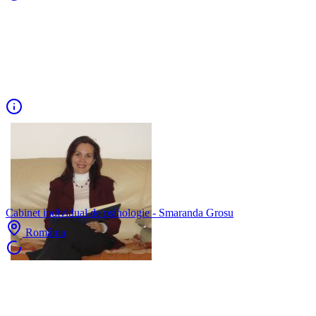
Cabinet individual de psihologie - Smaranda Grosu
România