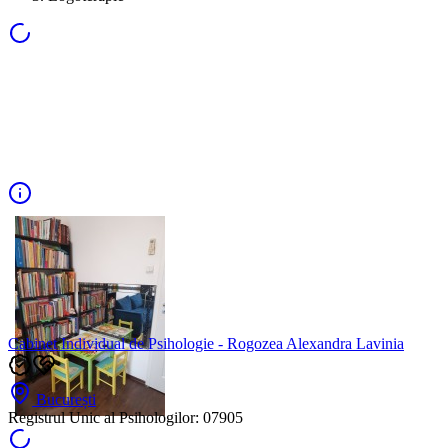
Cabinet Individual de Psihologie - Rogozea Alexandra Lavinia
București
Registrul Unic al Psihologilor:
07905