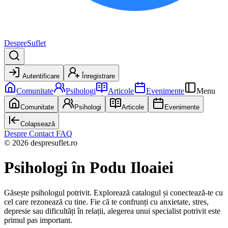
DespreSuflet
Autentificare
Înregistrare
Comunitate
Psihologi
Articole
Evenimente
Menu
Comunitate
Psihologi
Articole
Evenimente
Colapsează
Despre
Contact
FAQ
© 2026 despresuflet.ro
Psihologi
în Podu Iloaiei
Găsește psihologul potrivit. Explorează catalogul și conectează-te cu
cel care rezonează cu tine. Fie că te confrunți cu anxietate, stres,
depresie sau dificultăți în relații, alegerea unui specialist potrivit este
primul pas important.