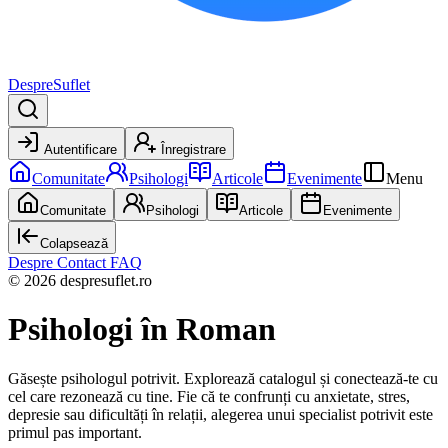
DespreSuflet
Autentificare
Înregistrare
Comunitate
Psihologi
Articole
Evenimente
Menu
Comunitate
Psihologi
Articole
Evenimente
Colapsează
Despre
Contact
FAQ
© 2026 despresuflet.ro
Psihologi
în Roman
Găsește psihologul potrivit. Explorează catalogul și conectează-te cu
cel care rezonează cu tine. Fie că te confrunți cu anxietate, stres,
depresie sau dificultăți în relații, alegerea unui specialist potrivit este
primul pas important.