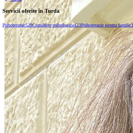
Servicii oferite în Turda
Psihoterapie
528
Consiliere psihologica
423
Psihoterapie pentru familie