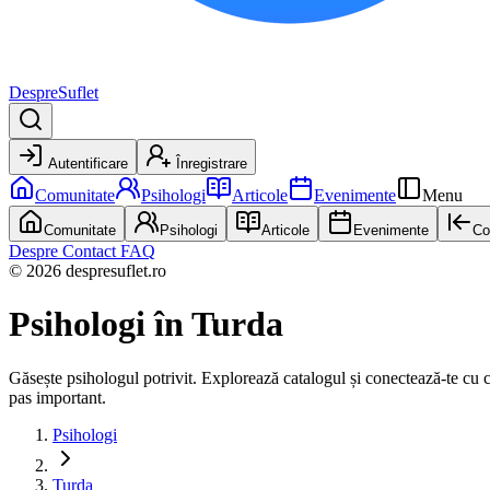
DespreSuflet
Autentificare
Înregistrare
Comunitate
Psihologi
Articole
Evenimente
Menu
Comunitate
Psihologi
Articole
Evenimente
Co
Despre
Contact
FAQ
© 2026 despresuflet.ro
Psihologi
în Turda
Găsește psihologul potrivit. Explorează catalogul și conectează-te cu cel 
pas important.
Psihologi
Turda