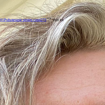
301
Psihoterapie pentru copii
273
vezi tot