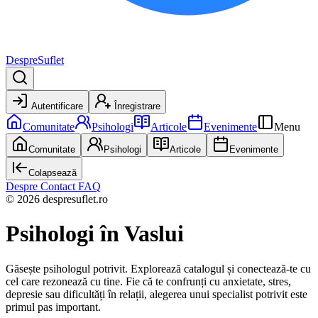
DespreSuflet
Autentificare
Înregistrare
Comunitate
Psihologi
Articole
Evenimente
Menu
Comunitate
Psihologi
Articole
Evenimente
Colapsează
Despre
Contact
FAQ
© 2026 despresuflet.ro
Psihologi
în Vaslui
Găsește psihologul potrivit. Explorează catalogul și conectează-te cu
cel care rezonează cu tine. Fie că te confrunți cu anxietate, stres,
depresie sau dificultăți în relații, alegerea unui specialist potrivit este
primul pas important.