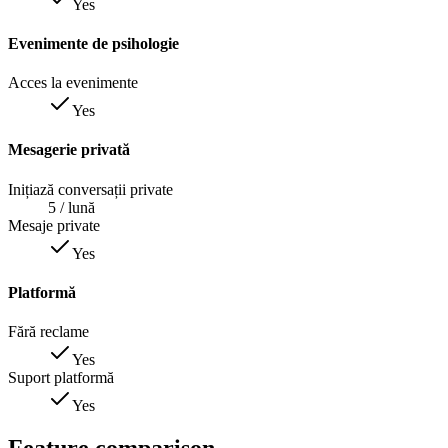
Yes
Evenimente de psihologie
Acces la evenimente
Yes
Mesagerie privată
Inițiază conversații private
5
/ lună
Mesaje private
Yes
Platformă
Fără reclame
Yes
Suport platformă
Yes