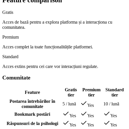
Feature comparison
Gratis
Acces de bază pentru a explora platforma și a interacționa cu
comunitatea.
Premium
Acces complet la toate funcționalitățile platformei.
Standard
Acces extins pentru cei care vor interacțiuni regulate.
Comunitate
Gratis
Premium
Standard
Feature
tier
tier
tier
Postarea întrebărilor în
5
/ lună
10
/ lună
Yes
comunitate
Bookmark postări
Yes
Yes
Yes
Răspunsuri de la psihologi
Yes
Yes
Yes