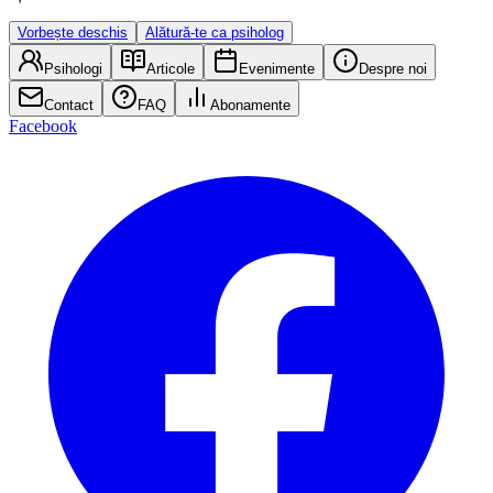
Vorbește deschis
Alătură-te ca psiholog
Psihologi
Articole
Evenimente
Despre noi
Contact
FAQ
Abonamente
Facebook