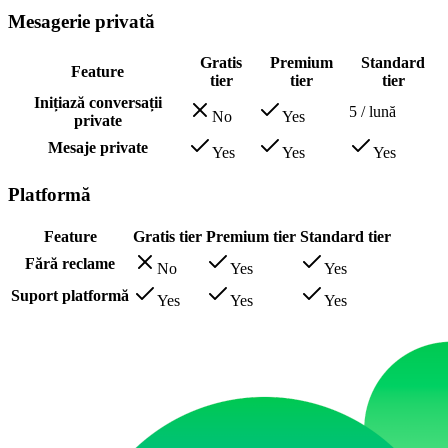
Mesagerie privată
Gratis
Premium
Standard
Feature
tier
tier
tier
Inițiază conversații
5
/ lună
No
Yes
private
Mesaje private
Yes
Yes
Yes
Platformă
Feature
Gratis tier
Premium tier
Standard tier
Fără reclame
No
Yes
Yes
Suport platformă
Yes
Yes
Yes