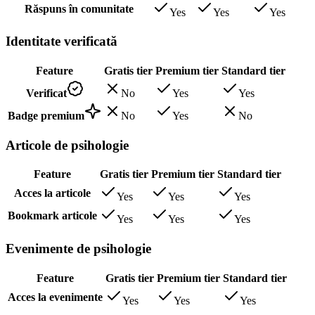
Răspuns în comunitate
Yes
Yes
Yes
Identitate verificată
Feature
Gratis tier
Premium tier
Standard tier
Verificat
No
Yes
Yes
Badge premium
No
Yes
No
Articole de psihologie
Feature
Gratis tier
Premium tier
Standard tier
Acces la articole
Yes
Yes
Yes
Bookmark articole
Yes
Yes
Yes
Evenimente de psihologie
Feature
Gratis tier
Premium tier
Standard tier
Acces la evenimente
Yes
Yes
Yes