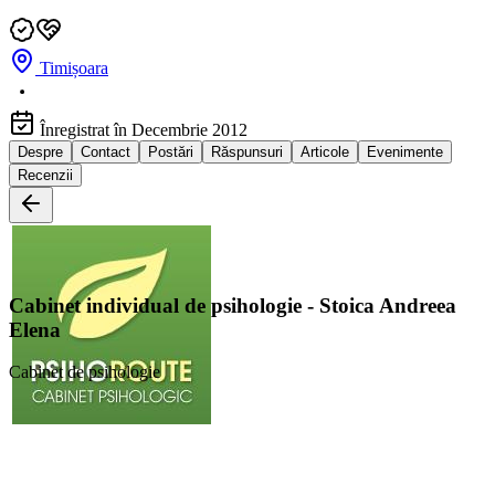
Timișoara
Înregistrat în Decembrie 2012
Despre
Contact
Postări
Răspunsuri
Articole
Evenimente
Recenzii
Contact
Cabinet individual de psihologie - Stoica Andreea
Elena
Mesaj
Website
Cabinet de psihologie
Hartă
Dâmbovița, Timișoara, Timiș, România