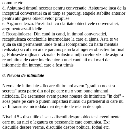
comune etc.
d. Asigura-ti timpul necesar pentru conversatie. Asigura-te inca de la
inceputul conversatiei ca ai timp sa parcurgi etapele stabilite anterior
pentru atingerea obiectivelor propuse.
e. Argumenteaza. Prezinta-ti cu claritate obiectivele conversatiei,
argumenteaza-ti ideile.
f. Recapituleaza. Din cand in cand, in timpul conversatiei,
recapituleaza concluziile intermediare la care ai ajuns. Asta te va
ajuta sa stii permanent unde te aflii (comparand cu harta mentala
realizata) si cat mai ai de parcurs pana la atingerea obiectivului final.
g. Foloseste mijloace vizuale. Folosirea mijloacelor vizuale asigura
reamintirea de catre interlocutor a unei cantitati mai mari de
informatie din intregul care a fost trimis.
6. Nevoia de intimitate
Nevoia de intimitate - fiecare dintre noi avem "gradina noastra
secreta" acea parte din noi pe care nu o vom pune nimanui
niciodata. De asemenea avem partea noastra de intimitate "in doi" -
acea parte pe care o putem impartasi numai cu partenerul si care nu
va fi transmisa niciodata mai departe de relatia de cuplu.
Nivelul 5 - discutiile cliseu - discutii despre obiecte si evenimente
care nu au nici o legatura cu persoanele care comunica. Ex:
discutiile despre vreme, discutiile despre politica, fotbal etc.