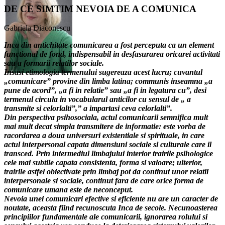
DE CE SIMTIM NEVOIA DE A COMUNICA
Gabriela Diaconescu
Inca din antichitate comunicarea a fost perceputa ca un element
functional de fond, indispensabil in desfasurarea oricarei activitati
sau a formarii relatilor sociale.
Insasi etimologia termenului sugereaza acest lucru; cuvantul
„comunicare” provine din limba latina; communis inseamna „a
pune de acord”, „a fi in relatie” sau „a fi in legatura cu”, desi
termenul circula in vocabularul anticilor cu sensul de „ a
transmite si celorlalti”,” a impartasi ceva celorlalti”.
Din perspectiva psihosociala, actul comunicarii semnifica mult
mai mult decat simpla transmitere de informatie: este vorba de
racordarea a doua universuri existentiale si spirituale, in care
actul interpersonal capata dimensiuni sociale si culturale care il
transced. Prin intermediul limbajului interior trairile psihologice
cele mai subtile capata consistenta, forma si valoare; ulterior,
trairile astfel obiectivate prin limbaj pot da continut unor relatii
interpersonale si sociale, continut fara de care orice forma de
comunicare umana este de neconceput.
Nevoia unei comunicari efective si eficiente nu are un caracter de
noutate, aceasta fiind recunoscuta Inca de secole. Necunoasterea
principiilor fundamentale ale comunicarii, ignorarea rolului si