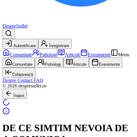
DespreSuflet
Autentificare
Înregistrare
Comunitate
Psihologi
Articole
Evenimente
Menu
Comunitate
Psihologi
Articole
Evenimente
Colapsează
Despre
Contact
FAQ
© 2026 despresuflet.ro
Înapoi
DE CE SIMTIM NEVOIA DE