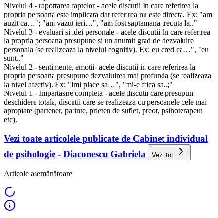
Nivelul 4 - raportarea faptelor - acele discutii In care referirea la
propria persoana este implicata dar referirea nu este directa. Ex: "am
auzit ca…"; "am vazut ieri…", "am fost saptamana trecuta la.."
Nivelul 3 - evaluari si idei personale - acele discutii In care referirea
la propria persoana presupune si un anumit grad de dezvaluire
personala (se realizeaza la nivelul cognitiv). Ex: eu cred ca…", "eu
sunt.."
Nivelul 2 - sentimente, emotii- acele discutii in care referirea la
propria persoana presupune dezvaluirea mai profunda (se realizeaza
la nivel afectiv). Ex: "Imi place sa…", "mi-e frica sa..;"
Nivelul 1 - Impartasire completa - acele discutii care presupun
deschidere totala, discutii care se realizeaza cu persoanele cele mai
apropiate (partener, parinte, prieten de suflet, preot, psihoterapeut
etc).
Vezi toate articolele publicate de Cabinet individual
de psihologie - Diaconescu Gabriela
Vezi tot
Articole asemănătoare