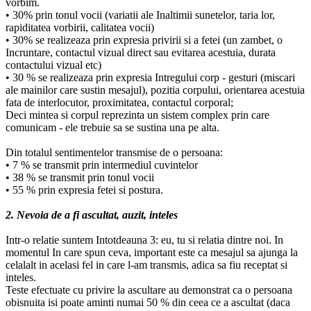
vorbim.
• 30% prin tonul vocii (variatii ale Inaltimii sunetelor, taria lor,
rapiditatea vorbirii, calitatea vocii)
• 30% se realizeaza prin expresia privirii si a fetei (un zambet, o
Incruntare, contactul vizual direct sau evitarea acestuia, durata
contactului vizual etc)
• 30 % se realizeaza prin expresia Intregului corp - gesturi (miscari
ale mainilor care sustin mesajul), pozitia corpului, orientarea acestuia
fata de interlocutor, proximitatea, contactul corporal;
Deci mintea si corpul reprezinta un sistem complex prin care
comunicam - ele trebuie sa se sustina una pe alta.
Din totalul sentimentelor transmise de o persoana:
• 7 % se transmit prin intermediul cuvintelor
• 38 % se transmit prin tonul vocii
• 55 % prin expresia fetei si postura.
2. Nevoia de a fi ascultat, auzit, inteles
Intr-o relatie suntem Intotdeauna 3: eu, tu si relatia dintre noi. In
momentul In care spun ceva, important este ca mesajul sa ajunga la
celalalt in acelasi fel in care l-am transmis, adica sa fiu receptat si
inteles.
Teste efectuate cu privire la ascultare au demonstrat ca o persoana
obisnuita isi poate aminti numai 50 % din ceea ce a ascultat (daca