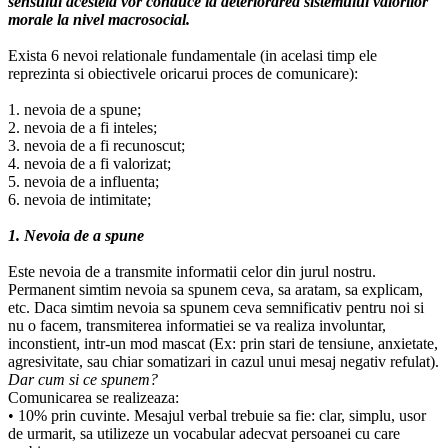
sensului acesteia vor conduce la deteriorarea sistemului valorilor
morale la nivel macrosocial.
Exista 6 nevoi relationale fundamentale (in acelasi timp ele
reprezinta si obiectivele oricarui proces de comunicare):
1. nevoia de a spune;
2. nevoia de a fi inteles;
3. nevoia de a fi recunoscut;
4. nevoia de a fi valorizat;
5. nevoia de a influenta;
6. nevoia de intimitate;
1. Nevoia de a spune
Este nevoia de a transmite informatii celor din jurul nostru.
Permanent simtim nevoia sa spunem ceva, sa aratam, sa explicam,
etc. Daca simtim nevoia sa spunem ceva semnificativ pentru noi si
nu o facem, transmiterea informatiei se va realiza involuntar,
inconstient, intr-un mod mascat (Ex: prin stari de tensiune, anxietate,
agresivitate, sau chiar somatizari in cazul unui mesaj negativ refulat).
Dar cum si ce spunem?
Comunicarea se realizeaza:
• 10% prin cuvinte. Mesajul verbal trebuie sa fie: clar, simplu, usor
de urmarit, sa utilizeze un vocabular adecvat persoanei cu care