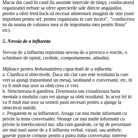
Macar din cand In cand (la anumite intervale de timp), conducatorul
organizatiei trebuie sa ofere aprecierile sale directe angajatilor,
pentru a oferi feed-back-ul necesar alimentarii imaginii de sine (sunt
important pentru sef, pentru organizatia in care lucrez", "conducerea
isi da seama de valoarea mea si de importanta mea pentru firma"
etc).
5. Nevoia de a influenta
Nevoia de a influenta reprezinta nevoia de a provoca o reactie, o
schimbare de opinii, credinte, comportamente, atitudini.
Mijloace pentru Imbunatatirea capacitatii de a influenta:
a. Clarifica-ti obiectivele. Daca stii clar care este rezultatul la care
vrei sa ajungi transmitand un mesaj, sustinand o conversatie, etc, iti
va fi mult mai usor sa obtii ceea ce vrei.
b. Structureaza-ti gandirea. Deseneaza sau vizualizeaza harta
mentala a modului cum vei ajunge sa obtii rezultatul. In acest fel iti
va fi mult mai usor sa urmezi pasii necesari pentru a ajunge la
obiectivul stabilit.
c. Pregateste-te sa influentezi. Atrage cat mai multe informatii cu
privire la tema conversatiei. Strange cat mai multe informatii cu
privire la interlocutorul tau: afla cum gandeste, ce tip de prezentare
are mai mari sanse de a il influenta verbal, vizual, sau ambele;
gaseste puncte comune pentru a putea initia conversatia: interese