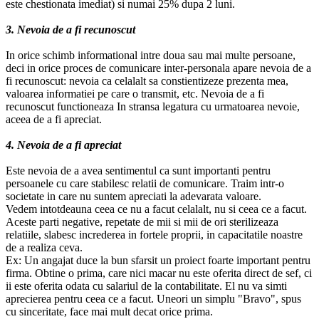
este chestionata imediat) si numai 25% dupa 2 luni.
3. Nevoia de a fi recunoscut
In orice schimb informational intre doua sau mai multe persoane,
deci in orice proces de comunicare inter-personala apare nevoia de a
fi recunoscut: nevoia ca celalalt sa constientizeze prezenta mea,
valoarea informatiei pe care o transmit, etc. Nevoia de a fi
recunoscut functioneaza In stransa legatura cu urmatoarea nevoie,
aceea de a fi apreciat.
4. Nevoia de a fi apreciat
Este nevoia de a avea sentimentul ca sunt importanti pentru
persoanele cu care stabilesc relatii de comunicare. Traim intr-o
societate in care nu suntem apreciati la adevarata valoare.
Vedem intotdeauna ceea ce nu a facut celalalt, nu si ceea ce a facut.
Aceste parti negative, repetate de mii si mii de ori sterilizeaza
relatiile, slabesc increderea in fortele proprii, in capacitatile noastre
de a realiza ceva.
Ex: Un angajat duce la bun sfarsit un proiect foarte important pentru
firma. Obtine o prima, care nici macar nu este oferita direct de sef, ci
ii este oferita odata cu salariul de la contabilitate. El nu va simti
aprecierea pentru ceea ce a facut. Uneori un simplu "Bravo", spus
cu sinceritate, face mai mult decat orice prima.