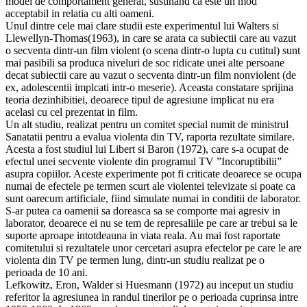
model de comportament general, sustinand ca este un mod
acceptabil in relatia cu alti oameni.
Unul dintre cele mai clare studii este experimentul lui Walters si
Llewellyn-Thomas(1963), in care se arata ca subiectii care au vazut
o secventa dintr-un film violent (o scena dintr-o lupta cu cutitul) sunt
mai pasibili sa produca niveluri de soc ridicate unei alte persoane
decat subiectii care au vazut o secventa dintr-un film nonviolent (de
ex, adolescentii implcati intr-o meserie). Aceasta constatare sprijina
teoria dezinhibitiei, deoarece tipul de agresiune implicat nu era
acelasi cu cel prezentat in film.
Un alt studiu, realizat pentru un comitet special numit de ministrul
Sanatatii pentru a evalua violenta din TV, raporta rezultate similare.
Acesta a fost studiul lui Libert si Baron (1972), care s-a ocupat de
efectul unei secvente violente din programul TV ”Incoruptibilii”
asupra copiilor. Aceste experimente pot fi criticate deoarece se ocupa
numai de efectele pe termen scurt ale violentei televizate si poate ca
sunt oarecum artificiale, fiind simulate numai in conditii de laborator.
S-ar putea ca oamenii sa doreasca sa se comporte mai agresiv in
laborator, deoarece ei nu se tem de represaliile pe care ar trebui sa le
suporte aproape intotdeauna in viata reala. Au mai fost raportate
comitetului si rezultatele unor cercetari asupra efectelor pe care le are
violenta din TV pe termen lung, dintr-un studiu realizat pe o
perioada de 10 ani.
Lefkowitz, Eron, Walder si Huesmann (1972) au inceput un studiu
referitor la agresiunea in randul tinerilor pe o perioada cuprinsa intre