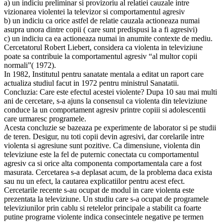
a) un indiciu preliminar si provizoriu al relatiei cauzale intre
vizionarea violentei la televizor si comportamentul agresiv
b) un indiciu ca orice astfel de relatie cauzala actioneaza numai
asupra unora dintre copii ( care sunt predispusi la a fi agresivi)
c) un indiciu ca ea actioneaza numai in anumite contexte de mediu.
Cercetatorul Robert Liebert, considera ca violenta in televiziune
poate sa contribuie la comportamentul agresiv “al multor copii
normali”( 1972).
In 1982, Institutul pentru sanatate mentala a editat un raport care
actualiza studiul facut in 1972 pentru ministrul Sanatatii.
Concluzia: Care este efectul acestei violente? Dupa 10 sau mai multi
ani de cercetare, s-a ajuns la consensul ca violenta din televiziune
conduce la un comportament agresiv printre copiii si adolescentii
care urmaresc programele.
Acesta concluzie se bazeaza pe experimente de laborator si pe studii
de teren. Desigur, nu toti copii devin agresivi, dar corelarile intre
violenta si agresiune sunt pozitive. Ca dimensiune, violenta din
televiziune este la fel de puternic conectata cu comportamentul
agresiv ca si orice alta componenta comportamentala care a fost
masurata. Cercetarea s-a deplasat acum, de la problema daca exista
sau nu un efect, la cautarea explicatiilor pentru acest efect.
Cercetarile recente s-au ocupat de modul in care violenta este
prezentata la televiziune. Un studiu care s-a ocupat de programele
televiziunilor prin cablu si retelelor principale a stabilit ca foarte
putine programe violente indica consecintele negative pe termen