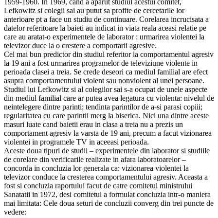
1959-1960. In 1969, cand a aparut studiul acestui comitet,
Lefkowitz si colegii sai au putut sa profite de cercetarile lor
anterioare pt a face un studiu de continuare. Corelarea incrucisata a
datelor referitoare la baieti au indicat in viata reala aceasi relatie pe
care au aratat-o experimentele de laborator : urmarirea violentei la
televizor duce la o crestere a comportarii agresive.
Cel mai bun predictor din studiul referitor la comportamentul agresiv
la 19 ani a fost urmarirea programelor de televiziune violente in
perioada clasei a treia. Se crede deseori ca mediul familial are efect
asupra comportamentului violent sau nonviolent al unei persoane.
Studiul lui Lefkowitz si al colegilor sai s-a ocupat de unele aspecte
din mediul familial care ar putea avea legatura cu violenta: nivelul de
neintelegere dintre parinti; tendinta parintilor de a-si parasi copiii;
regularitatea cu care parintii merg la biserica. Nici una dintre aceste
masuri luate cand baietii erau in clasa a treia nu a prezis un
comportament agresiv la varsta de 19 ani, precum a facut vizionarea
violentei in programele TV in aceeasi perioada.
Aceste doua tipuri de studii – experimentele din laborator si studiile
de corelare din verificarile realizate in afara laboratoarelor –
concorda in concluzia lor generala ca: vizionarea violentei la
televizor conduce la cresterea comportamentului agresiv. Aceasta a
fost si concluzia raportului facut de catre comitetul ministrului
Sanatatii in 1972, desi comitetul a formulat concluzia intr-o maniera
mai limitata: Cele doua seturi de concluzii converg din trei puncte de
vedere: