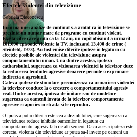
Efectele violentei din televiziune
Gabriela Diaconescu
In urma unei analize de continut s-a aratat ca in televiziune se
prezinta un numar mare de programe cu continut violent.
Exista cifre care arata ca la 12 ani, un copil obisnuit a urmarit
101.000 episoade violente la TV, incluzand 13.400 de crime (
Steinfeld, 1973). Au fost emise diferite ipoteze in legatura cu
efectele posibile ale violentei din televiziune asupra
comportamentului uman. Una dintre acestea, ipoteza
catharsisului, sugereaza ca vizionarea violentei la televizor duce
la reducerea tendintei agresive deoarece permite o exprimare
indirecta a agresiunii.
Cateva ipoteze de stimulare preconizeaza ca urmarirea violentei
la televizor conduce la o crestere a comportamentului agresiv
real. Dintre acestea, ipoteza de imitare sau de modelare
sugereaza ca oamenii invata de la televizor comportamente
agresive si apoi ies in strada si le reproduc.
O ipoteza putin diferita este cea a dezinhibitiei, care sugereaza ca
televiziunea reduce inhibitia oamenilor in legatura cu
comportamentul agresiv fata de alti semeni. Daca acesta ipoteza este
corecta, violenta din televiziune ar putea sa-I invete pe oameni un