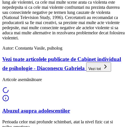
lung ale violentei, ca cele mai multe scene arata ca violenta este
nepedepsita si ca cele mai violente confruntari nu prezinta durerea
sau consecintele negative pe termen lung cauzate de violenta
(National Television Study, 1996). Cercetatorii au recomandat ca
producatorii sa fie mai creativi, sa prezinte mai multe acte violente
pedepsite, mai multe consecinte negative ale actelor violente si sa
aduca mai multe alternative in rezolvarea problemelor decat folosirea
violentei.
Autor: Constanta Vasile, psiholog
Vezi toate articolele publicate de Cabinet individual
de psihologie - Diaconescu Gabriela
Vezi tot
Articole asemănătoare
Abuzul asupra adolescentilor
Perioada celor mai profunde schimbari, atat la nivel fizic cat si
psiho-emotiona ...