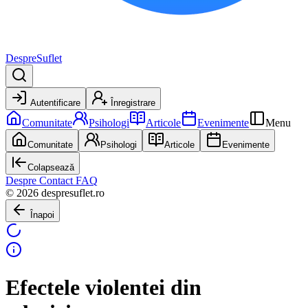
DespreSuflet
Autentificare
Înregistrare
Comunitate
Psihologi
Articole
Evenimente
Menu
Comunitate
Psihologi
Articole
Evenimente
Colapsează
Despre
Contact
FAQ
© 2026 despresuflet.ro
Înapoi
Efectele violentei din