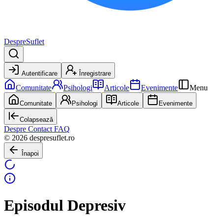
DespreSuflet
Autentificare
Înregistrare
Comunitate
Psihologi
Articole
Evenimente
Menu
Comunitate
Psihologi
Articole
Evenimente
Colapsează
Despre
Contact
FAQ
© 2026 despresuflet.ro
Înapoi
Episodul Depresiv