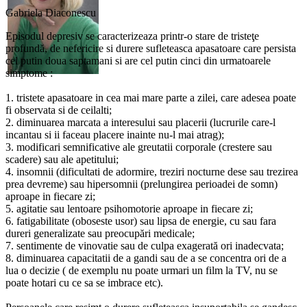
Gabriela Diaconescu
Episodul depresiv se caracterizeaza printr-o stare de tristeţe
profundă, de nefericire si durere sufleteasca apasatoare care persista
cel putin doua saptamani si are cel putin cinci din urmatoarele
simptome :
1. tristete apasatoare in cea mai mare parte a zilei, care adesea poate
fi observata si de ceilalti;
2. diminuarea marcata a interesului sau placerii (lucrurile care-l
incantau si ii faceau placere inainte nu-l mai atrag);
3. modificari semnificative ale greutatii corporale (crestere sau
scadere) sau ale apetitului;
4. insomnii (dificultati de adormire, treziri nocturne dese sau trezirea
prea devreme) sau hipersomnii (prelungirea perioadei de somn)
aproape in fiecare zi;
5. agitatie sau lentoare psihomotorie aproape in fiecare zi;
6. fatigabilitate (oboseste usor) sau lipsa de energie, cu sau fara
dureri generalizate sau preocupări medicale;
7. sentimente de vinovatie sau de culpa exagerată ori inadecvata;
8. diminuarea capacitatii de a gandi sau de a se concentra ori de a
lua o decizie ( de exemplu nu poate urmari un film la TV, nu se
poate hotari cu ce sa se imbrace etc).